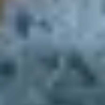
Juoksija Immy Kerma
Alennus
Tekoturkismatto Immy Kerma
Alennus
Villamatto Aspect Kerma/Vihreä
Villamatto Aspect Kerma/Sininen
Villamatto Aspect Kerma/Punainen
Juoksija Lorenzo Monivärinen