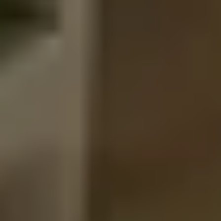
+
5
Alennus
Tekoturkismatto Immy Antrasiitti