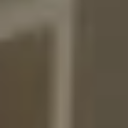
Matot
Kohokohdat
Kaikki matot
Uusi
Ylellinen
Lasten matot
Pestävä
Huoneet
Värit
Koko
Lomake
Materiaali
Laatusinetti
Tyyli
Hinta
Brändimme
Matoon hoito
Sisustustuotteet
Tyyny
Viltti
Koriste
Poufs & lattiatyynyt
Lastenhuone
Näytelaatikko