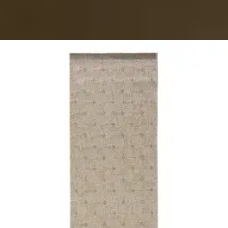
Alennus
Tekoturkismatto Immy Keltainen
Alennus
Juoksija Immy Harmaa
Alennus
Tekoturkismatto Immy Harmaa
Alennus
Juoksija Immy Vihreä
Alennus
Tekoturkismatto Immy Vihreä