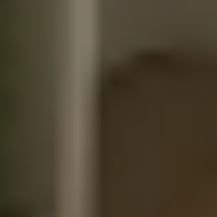
+
3
Juoksija Soda Musta
+
5
Alennus
Juoksija Immy Antrasiitti