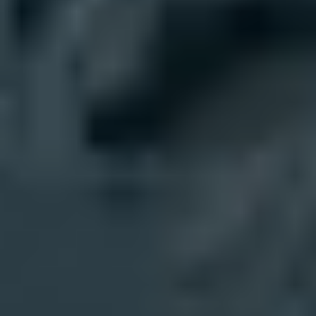
Ostaminen on hauskaa
60 päivän palautusoikeus
Shoppailu ilman riskiä
benuta.fi
+
Meidän matot
+
Palvelu & turvallisuus
+
Seuraa meitä