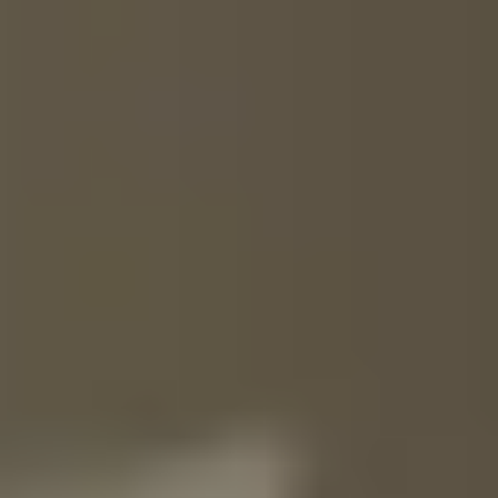
Ale %