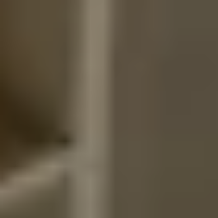
Hae
Home
>
benuta teppiche
91
Tuotteet
Lajittele