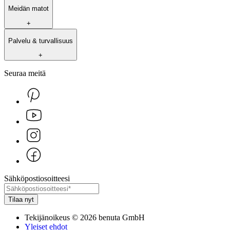
Meidän matot
+
Palvelu & turvallisuus
+
Seuraa meitä
Sähköpostiosoitteesi
Tilaa nyt
Tekijänoikeus
©
2026
benuta GmbH
Yleiset ehdot