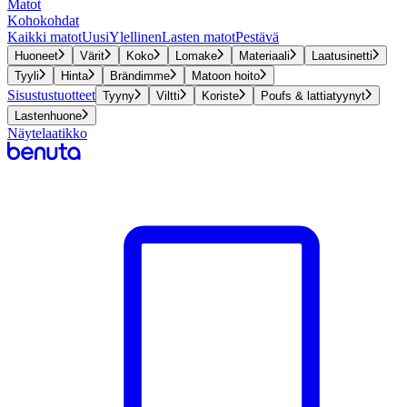
Matot
Kohokohdat
Kaikki matot
Uusi
Ylellinen
Lasten matot
Pestävä
Huoneet
Värit
Koko
Lomake
Materiaali
Laatusinetti
Tyyli
Hinta
Brändimme
Matoon hoito
Sisustustuotteet
Tyyny
Viltti
Koriste
Poufs & lattiatyynyt
Lastenhuone
Näytelaatikko