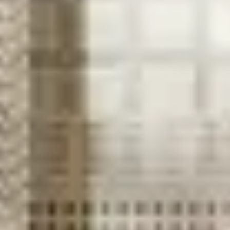
Hae
Sisä- ja ulkomatto Kaleo Kerma/Harmaa
(
76
Arvostelut
)
sis. ALV