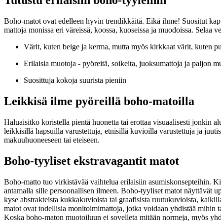
Tutustu erilaisiin boho-tyyleihin
Boho-matot ovat edelleen hyvin trendikkäitä. Eikä ihme! Suositut kap
mattoja monissa eri väreissä, koossa, kuoseissa ja muodoissa. Selaa v
Värit, kuten beige ja kerma, mutta myös kirkkaat värit, kuten pu
Erilaisia muotoja - pyöreitä, soikeita, juoksumattoja ja paljon m
Suosittuja kokoja suurista pieniin
Leikkisä ilme pyöreillä boho-matoilla
Haluaisitko koristella pientä huonetta tai erottaa visuaalisesti jonkin
leikkisillä hapsuilla varustettuja, etnisillä kuvioilla varustettuja ja ju
makuuhuoneeseen tai eteiseen.
Boho-tyyliset ekstravagantit matot
Boho-matto tuo virkistävää vaihtelua erilaisiin asumiskonsepteihin. Ki
antamalla sille persoonallisen ilmeen. Boho-tyyliset matot näyttävät upe
kyse abstrakteista kukkakuvioista tai graafisista ruutukuvioista, kaikil
matot ovat todellisia monitoimimattoja, jotka voidaan yhdistää mihin ta
Koska boho-maton muotoiluun ei sovelleta mitään normeja, myös yhdist