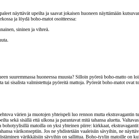
paleet näyttävät upeilta ja saavat jokaisen huoneen näyttämään kutsuva
erkossa ja löydä boho-matot osoitteessa:
nainen, sininen ja vihreä.
uuta.
 alueen suuremmassa huoneessa muusta? Silloin pyöreä boho-matto on loista
utista tai sisalista valmistettuja pyöreitä mattoja. Pyöreät boho-matot ovat 
ehtova värien ja muotojen yhteispeli luo rennon mutta ekstravagantin tu
ilta sekä sisällä että ulkona ja parantavat mitä tahansa aluetta. Valtava
la bohotyylisillä matoilla on yksi yhteinen piirre: kirkkaat, ekstravagan
hansa värikonseptiin. Jos ne yhdistetään vaaleisiin sävyihin, ne näyttävä
äminen värikkäisiin sävyihin on sallittua. Boho-tyylin matoille on kui