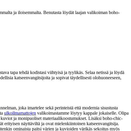
mmalta ja iloisemmalta. Benutasta löydät laajan valikoiman boho-
va tapa tehdä kodistasi viihtyisä ja tyylikäs. Selaa netissä ja löydä
todellisia katseenvangitsijoita ja sopivat täydellisesti olohuoneeseen,
nnelman, joka imartelee sekä perinteistä että modernia sisustusta
sta
ulkoilmamattojen
valikoimastamme löytyy kappale jokaiselle. Olipa
tit kuviot ja monipuoliset materiaalikoostumukset. Lisäksi boho-chic-
t erityisen näyttäviltä ja ovat mielenkiintoinen katseenvangitsija.
tenkin ominaista paitsi värien ja kuvioiden värikäs sekoitus myös