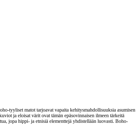
 boho-tyyliset matot tarjoavat vapaita kehitysmahdollisuuksia asumisen
kuviot ja eloisat värit ovat tämän epäsovinnaisen ilmeen tärkeitä
tua, jopa hippi- ja etnisiä elementtejä yhdistellään luovasti. Boho-