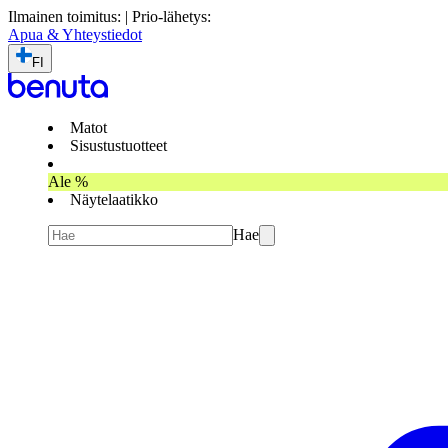
Ilmainen toimitus: | Prio-lähetys:
Apua & Yhteystiedot
FI
Matot
Sisustustuotteet
Ale %
Näytelaatikko
Hae