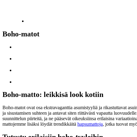
Boho-matot
Boho-matto: leikkisä look kotiin
Boho-matot ovat osa ekstravaganttia asumistyyliä ja rikastuttavat asui
ja sisustamisen suhteen ja antavat siten riittävästi vapautta luovuudel
suunnittelun piirteitä, ja ne pääsevät oikeuksiinsa erilaisina variaatio
mattojemme lisäksi löydät trendikkäitä
hapsumattoja
, jotka tuovat myö