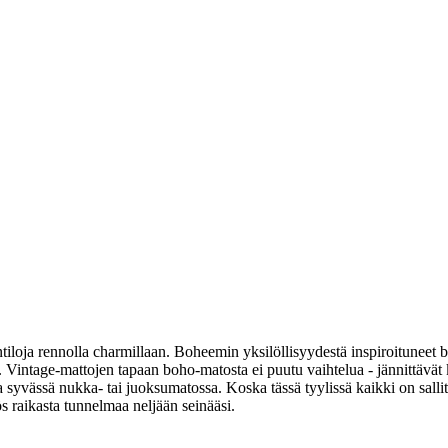
ntiloja rennolla charmillaan. Boheemin yksilöllisyydestä inspiroituneet
le. Vintage-mattojen tapaan boho-matosta ei puutu vaihtelua - jännittävät 
ina syvässä nukka- tai juoksumatossa. Koska tässä tyylissä kaikki on sallit
s raikasta tunnelmaa neljään seinääsi.