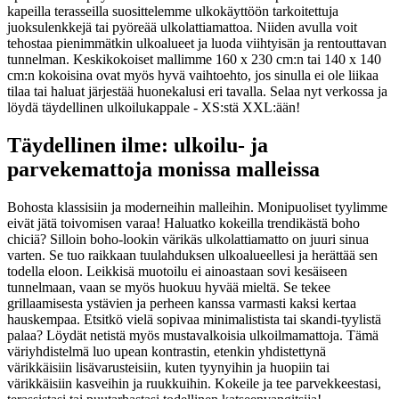
kapeilla terasseilla suosittelemme ulkokäyttöön tarkoitettuja
juoksulenkkejä tai pyöreää ulkolattiamattoa. Niiden avulla voit
tehostaa pienimmätkin ulkoalueet ja luoda viihtyisän ja rentouttavan
tunnelman. Keskikokoiset mallimme 160 x 230 cm:n tai 140 x 140
cm:n kokoisina ovat myös hyvä vaihtoehto, jos sinulla ei ole liikaa
tilaa tai haluat järjestää huonekalusi eri tavalla. Selaa nyt verkossa ja
löydä täydellinen ulkoilukappale - XS:stä XXL:ään!
Täydellinen ilme: ulkoilu- ja
parvekemattoja monissa malleissa
Bohosta klassisiin ja moderneihin malleihin. Monipuoliset tyylimme
eivät jätä toivomisen varaa! Haluatko kokeilla trendikästä boho
chiciä? Silloin boho-lookin värikäs ulkolattiamatto on juuri sinua
varten. Se tuo raikkaan tuulahduksen ulkoalueellesi ja herättää sen
todella eloon. Leikkisä muotoilu ei ainoastaan sovi kesäiseen
tunnelmaan, vaan se myös huokuu hyvää mieltä. Se tekee
grillaamisesta ystävien ja perheen kanssa varmasti kaksi kertaa
hauskempaa. Etsitkö vielä sopivaa minimalistista tai skandi-tyylistä
palaa? Löydät netistä myös mustavalkoisia ulkoilmamattoja. Tämä
väriyhdistelmä luo upean kontrastin, etenkin yhdistettynä
värikkäisiin lisävarusteisiin, kuten tyynyihin ja huopiin tai
värikkäisiin kasveihin ja ruukkuihin. Kokeile ja tee parvekkeestasi,