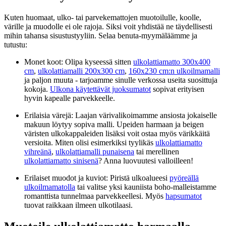
Kuten huomaat, ulko- tai parvekemattojen muotoilulle, koolle,
värille ja muodolle ei ole rajoja. Siksi voit yhdistää ne täydellisesti
mihin tahansa sisustustyyliin. Selaa benuta-myymäläämme ja
tutustu:
Monet koot: Olipa kyseessä sitten
ulkolattiamatto 300x400
cm
,
ulkolattiamalli 200x300 cm
,
160x230 cm:n ulkoilmamalli
ja paljon muuta - tarjoamme sinulle verkossa useita suosittuja
kokoja.
Ulkona käytettävät juoksumatot
sopivat erityisen
hyvin kapealle parvekkeelle.
Erilaisia värejä: Laajan värivalikoimamme ansiosta jokaiselle
makuun löytyy sopiva malli. Upeiden harmaan ja beigen
väristen ulkokappaleiden lisäksi voit ostaa myös värikkäitä
versioita. Miten olisi esimerkiksi tyylikäs
ulkolattiamatto
vihreänä
,
ulkolattiamalli punaisena
tai merellinen
ulkolattiamatto sinisenä
? Anna luovuutesi valloilleen!
Erilaiset muodot ja kuviot: Piristä ulkoalueesi
pyöreällä
ulkoilmamatolla
tai valitse yksi kauniista boho-malleistamme
romanttista tunnelmaa parvekkeellesi. Myös
hapsumatot
tuovat raikkaan ilmeen ulkotilaasi.