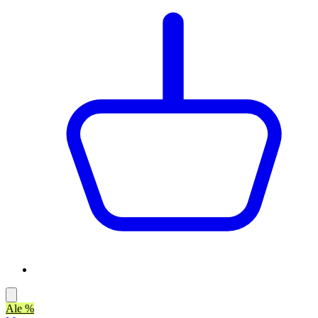
Ale %