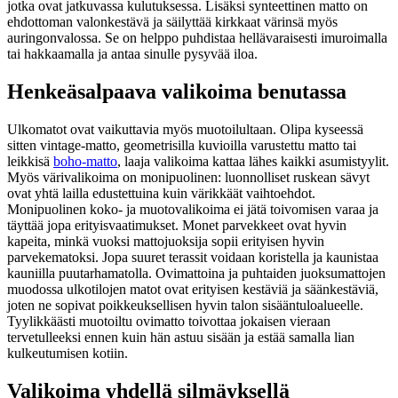
jotka ovat jatkuvassa kulutuksessa. Lisäksi synteettinen matto on
ehdottoman valonkestävä ja säilyttää kirkkaat värinsä myös
auringonvalossa. Se on helppo puhdistaa hellävaraisesti imuroimalla
tai hakkaamalla ja antaa sinulle pysyvää iloa.
Henkeäsalpaava valikoima benutassa
Ulkomatot ovat vaikuttavia myös muotoilultaan. Olipa kyseessä
sitten vintage-matto, geometrisilla kuvioilla varustettu matto tai
leikkisä
boho-matto
, laaja valikoima kattaa lähes kaikki asumistyylit.
Myös värivalikoima on monipuolinen: luonnolliset ruskean sävyt
ovat yhtä lailla edustettuina kuin värikkäät vaihtoehdot.
Monipuolinen koko- ja muotovalikoima ei jätä toivomisen varaa ja
täyttää jopa erityisvaatimukset. Monet parvekkeet ovat hyvin
kapeita, minkä vuoksi mattojuoksija sopii erityisen hyvin
parvekematoksi. Jopa suuret terassit voidaan koristella ja kaunistaa
kauniilla puutarhamatolla. Ovimattoina ja puhtaiden juoksumattojen
muodossa ulkotilojen matot ovat erityisen kestäviä ja säänkestäviä,
joten ne sopivat poikkeuksellisen hyvin talon sisääntuloalueelle.
Tyylikkäästi muotoiltu ovimatto toivottaa jokaisen vieraan
tervetulleeksi ennen kuin hän astuu sisään ja estää samalla lian
kulkeutumisen kotiin.
Valikoima yhdellä silmäyksellä