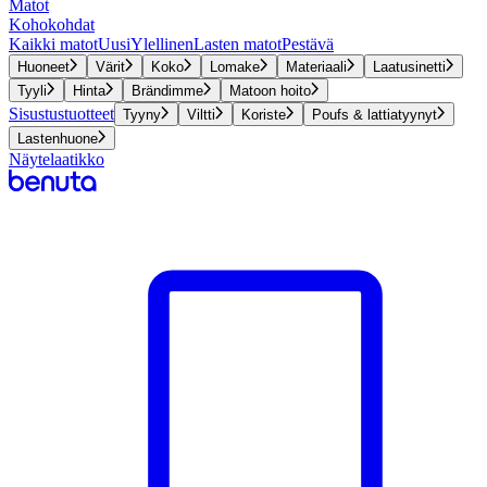
Matot
Kohokohdat
Kaikki matot
Uusi
Ylellinen
Lasten matot
Pestävä
Huoneet
Värit
Koko
Lomake
Materiaali
Laatusinetti
Tyyli
Hinta
Brändimme
Matoon hoito
Sisustustuotteet
Tyyny
Viltti
Koriste
Poufs & lattiatyynyt
Lastenhuone
Näytelaatikko