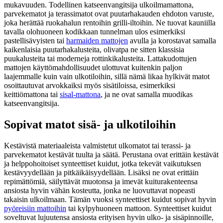
mukavuuden. Todellinen katseenvangitsija ulkoilmamattona,
parvekematot ja terassimatot ovat puutarhakauden ehdoton varuste,
joka herättää ruokahalun rentoihin grilli-iltoihin. Ne tuovat kauniilla
tavalla olohuoneen kodikkaan tunnelman ulos esimerkiksi
pastellisävyisten tai
harmaiden mattojen
avulla ja korostavat samalla
kaikenlaisia puutarhakalusteita, olivatpa ne sitten klassisia
puukalusteita tai moderneja rottinkikalusteita. Lattakudottujen
mattojen käyttömahdollisuudet ulottuvat kuitenkin paljon
laajemmalle kuin vain ulkotiloihin, sillä nämä likaa hylkivät matot
osoittautuvat arvokkaiksi myös sisätiloissa, esimerkiksi
keittiömattona tai
sisal-mattona
, ja ne ovat samalla muodikas
katseenvangitsija.
Sopivat matot sisä- ja ulkotiloihin
Kestävistä materiaaleista valmistetut ulkomatot tai terassi- ja
parvekematot kestävät tuulta ja säätä. Perustana ovat erittäin kestävät
ja helppohoitoiset synteettiset kuidut, jotka tekevät vaikutuksen
kestävyydellään ja pitkäikäisyydellään. Lisäksi ne ovat erittäin
repimättömiä, säilyttävät muotonsa ja imevät kuiturakenteensa
ansiosta hyvin vähän kosteutta, jonka ne luovuttavat nopeasti
takaisin ulkoilmaan. Tämän vuoksi synteettiset kuidut sopivat hyvin
pyöreisiin mattoihin
tai kylpyhuoneen mattoon. Synteettiset kuidut
soveltuvat lujuutensa ansiosta erityisen hyvin ulko- ja sisäpinnoille,