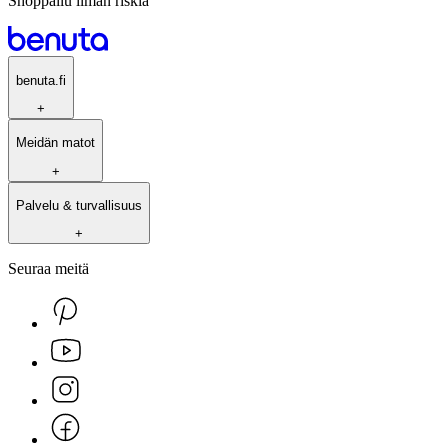
Shoppailu ilman riskiä
benuta.fi
+
Meidän matot
+
Palvelu & turvallisuus
+
Seuraa meitä