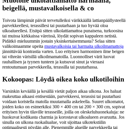
Muotoile ulkolattiamatto harmaalla,
beigellä, mustavalkoisella & co
Toivota lämpimät päivät tervetulleiksi värikkäällä lattianpäällysteellä
parvekkeellesi, terassillesi tai puutarhaan ja tuo hyvää oloa
ulkoalueellesi. Etsitpä sitten ulkolattiamattoa punaisena, turkoosina
tai muissa kirkkaissa väreissä, löydät sopivan kappaleen netistä.
Pidätkö mieluummin jostain yksinkertaisemmasta? Selaa sitten
valikoimaamme upeita
mustavalkoisia tai harmaita ulkoilmamattoja
jännittävää kontrastia varten. Luo erityisen harmoninen ilme beigen
tai vihreän värisillä ulkoilmamatoilla. Luonnolliset värit luovat
rauhallisen ja tyynen tunteen ja kutsuvat sinut ja vieraasi
rentoutumaan parvekkeella, terassilla tai puutarhassa.
Kokoopas: Löydä oikea koko ulkotiloihin
Varsinkin keväällä ja kesällä vietät paljon aikaa ulkona. Jos haluat
makeuttaa aikaasi entisestään, parvekkeesi, terassisi tai puutarhasi
voidaan koristella matolla muutamalla askeleella. Suuret ulkomatot,
joiden koko on esimerkiksi 300 × 400 cm tai 200 × 300 cm, sopivat
erityisen hyvin tilaville terasseille, joilla on oleskeluhuonekaluja: ne
huokuvat kodikasta charmia ja korostavat ulkoalueen avaruutta. Jos
sinulla on ulkona ruokailualue, voit sijoittaa ulkotekstiilin
optimaalisesti pöydän alle. Pienemmille alueille parvekkeella tai