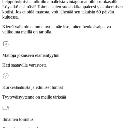
helppohoitoisista ulkoilmamalleista vintage-mattoihin ruokasaliin.
Löysitkö etsimäsi? Toimita sitten suosikkikappaleesi yksinkertaisesti
kotiisi. Jos et pidä matosta, voit lähettää sen takaisin 60 päivän
kuluessa.
Kierrä valikoimaamme nyt ja näe itse, miten henkeäsalpaava
valikoima meillä on tarjolla.
Mattoja jokaiseen elämäntyyliin
Heti saatavilla varastosta
Korkealaatuista ja edulliset hinnat
Tyytyväisyytenne on meille tärkeää
Ilmainen toimitus