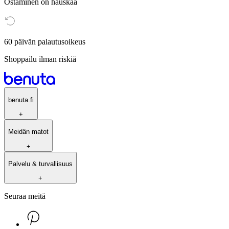
Ostaminen on hauskaa
60 päivän palautusoikeus
Shoppailu ilman riskiä
benuta.fi
+
Meidän matot
+
Palvelu & turvallisuus
+
Seuraa meitä