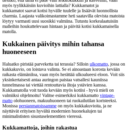
tiesitkö, että tämä ei päde vain leikkokukkiin ja kasveihin, vaan
myös tyylikkäisiin kuvioihin lattialla? Kukkamatot ja
kukkamatot saavat kotisi hyvälle tuulelle ja lisäävät luonnollista
charmia. Laajasta valikoimastamme heti saatavilla olevista matoista
löytyy varmasti uusi suosikki valmiina. Tutustu korkealaatuisiin
malleihin houkuttelevaan hintaan ja päivitä kotisi kukkamaisella
matolla.
Kukkainen päivitys mihin tahansa
huoneeseen
Haluatko piristää parveketta tai terassia? Silloin
ulkomatto
, jossa on
kukkakuvio, on loistava valinta. Se ei ainoastaan korosta kevään
raikasta elämäniloa, vaan myös herättää ulkoalueesi eloon. Voit siis
yksinkertaisesti antaa auringon paistaa vatsallesi kauniissa
tunnelmassa tai viettää rentouttavia iltoja ystävien kanssa.
Kukkamatolla voit tuoda kevään myös kotiisi - hyvä mieli on
valmiiksi ohjelmoitu! Valitse esimerkiksi kukkamatto
vintage-
matto
olohuoneen, makuuhuoneen tai ruokailutilan koristeeksi.
Monissa
persianmatoissamme
on myös kukkakuvioita, ja ne
näyttävät erityisen hyvältä modernien huonekalujen tai
minimalististen sisustuselementtien vieressä.
Kukkamattoja, joihin rakastua