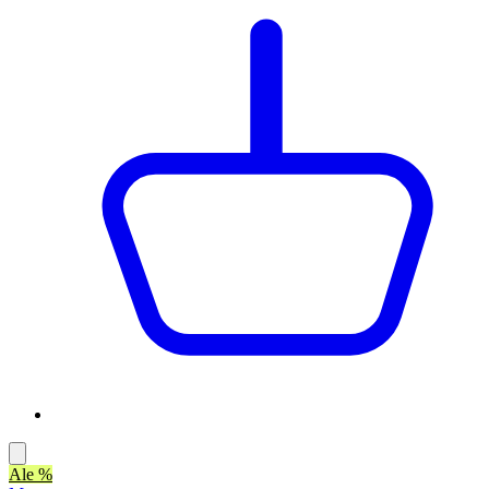
Ale %