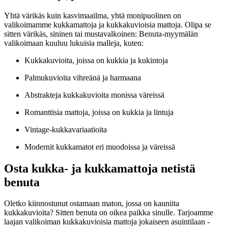
Yhtä värikäs kuin kasvimaailma, yhtä monipuolinen on
valikoimamme kukkamattoja ja kukkakuvioisia mattoja. Olipa se
sitten värikäs, sininen tai mustavalkoinen: Benuta-myymälän
valikoimaan kuuluu lukuisia malleja, kuten:
Kukkakuvioita, joissa on kukkia ja kukintoja
Palmukuvioita vihreänä ja harmaana
Abstrakteja kukkakuvioita monissa väreissä
Romanttisia mattoja, joissa on kukkia ja lintuja
Vintage-kukkavariaatioita
Modernit kukkamatot eri muodoissa ja väreissä
Osta kukka- ja kukkamattoja netistä
benuta
Oletko kiinnostunut ostamaan maton, jossa on kauniita
kukkakuvioita? Sitten benuta on oikea paikka sinulle. Tarjoamme
laajan valikoiman kukkakuvioisia mattoja jokaiseen asuintilaan -