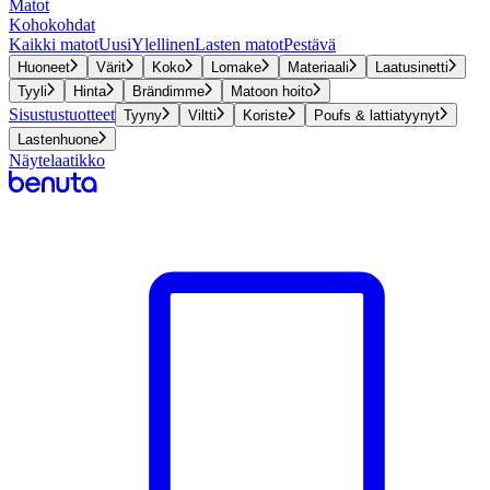
Matot
Kohokohdat
Kaikki matot
Uusi
Ylellinen
Lasten matot
Pestävä
Huoneet
Värit
Koko
Lomake
Materiaali
Laatusinetti
Tyyli
Hinta
Brändimme
Matoon hoito
Sisustustuotteet
Tyyny
Viltti
Koriste
Poufs & lattiatyynyt
Lastenhuone
Näytelaatikko